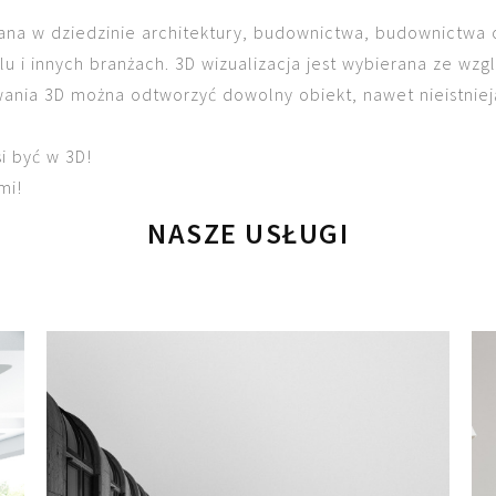
owana w dziedzinie architektury, budownictwa, budownictw
u i innych branżach. 3D wizualizacja jest wybierana ze wzg
ia 3D można odtworzyć dowolny obiekt, nawet nieistnieją
i być w 3D!
mi!
NASZE USŁUGI