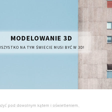
MODELOWANIE 3D
SZYSTKO NA TYM ŚWIECIE MUSI BYĆ W 3D!
ważyć pod dowolnym kątem i oświetleniem.